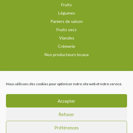
Fruits
Légumes
Paniers de saison
Fruits secs
Viandes
Crèmerie
Nos producteurs locaux
Recevez notre newsletter
Nous utilisons des cookies pour optimiser notre site web et notre service.
Nous suivre
Accepter
Refuser
Préférences