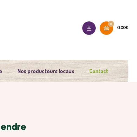
0
0.00
€
e
Nos producteurs locaux
Contact
tendre