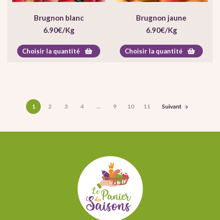
Brugnon blanc
Brugnon jaune
6.90
€
/Kg
6.90
€
/Kg
Choisir la quantité
Choisir la quantité
1
2
3
4
…
9
10
11
Suivant