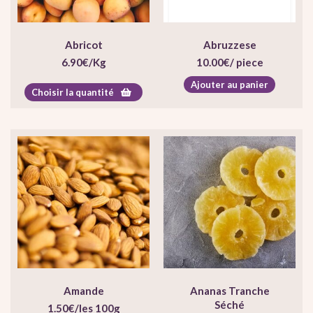
Abricot
Abruzzese
6.90
€
/Kg
10.00
€
/ piece
Ajouter au panier
Choisir la quantité
Amande
Ananas Tranche
Séché
1.50
€
/les 100g