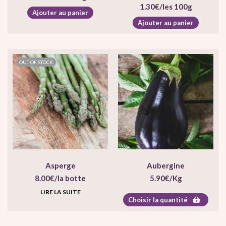
1.30
€
/les 100g
Ajouter au panier
Ajouter au panier
OUT OF STOCK
Asperge
Aubergine
8.00
€
/la botte
5.90
€
/Kg
LIRE LA SUITE
Choisir la quantité