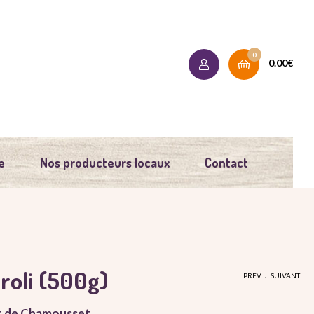
0
0.00
€
e
Nos producteurs locaux
Contact
roli (500g)
.
PREV
SUIVANT
t de Chamousset