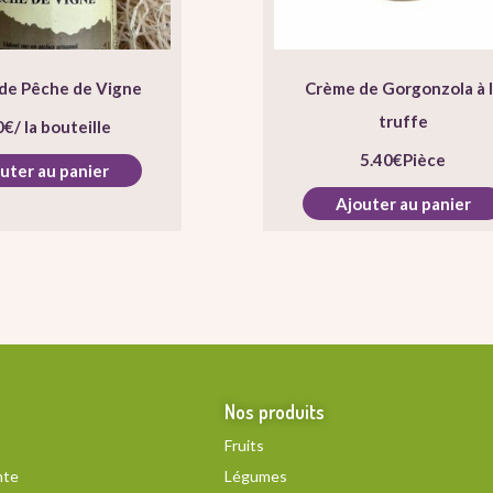
de Pêche de Vigne
Crème de Gorgonzola à 
truffe
0
€
/ la bouteille
5.40
€
Pièce
uter au panier
Ajouter au panier
Nos produits
Fruits
nte
Légumes