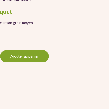
11.30
5.50
€
€
aquet
e cuisson grain moyen
Ajouter au panier