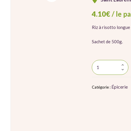
4.10
€
/ le p
Riz à risotto longu
Sachet de 500g.
Épicerie
Catégorie :