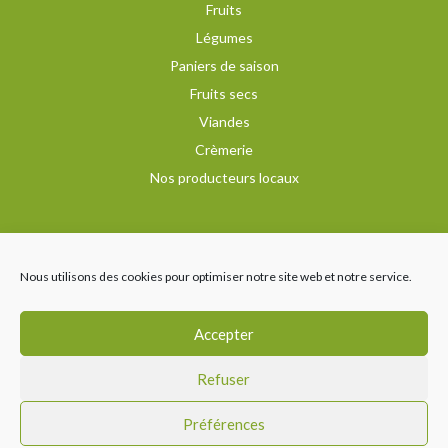
Fruits
Légumes
Paniers de saison
Fruits secs
Viandes
Crèmerie
Nos producteurs locaux
Recevez notre newsletter
Nous utilisons des cookies pour optimiser notre site web et notre service.
Nous suivre
Accepter
Refuser
Préférences