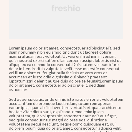
Lorem ipsum dolor sit amet, consectetuer adipiscing elit, sed
diam nonummy nibh euismod tincidunt ut laoreet dolore
magna aliquam erat volutpat. Ut wisi enim ad minim veniam,
quis nostrud exerci tation ullamcorper suscipit lobortis nisl ut
aliquip ex ea commodo consequat. Duis autem vel eum iriure
dolor in hendrerit in vulputate velit esse molestie consequat,
vel illum dolore eu feugiat nulla facilisis at vero eros et
accumsan et iusto odio dignissim qui blandit praesent
luptatum zzril delenit augue duis dolore te feugaitLorem ipsum
dolor sit amet, consectetuer adipiscing elit, sed diam
nonummy.
Sed ut perspiciatis, unde omnis iste natus error sit voluptatem
accusantium doloremque laudantium, totam rem aperiam
eaque ipsa, quae ab illo inventore veritatis et quasi architecto
beatae vitae dicta sunt, explicabo. nemo enim ipsam
voluptatem, quia voluptas sit, aspernatur aut odit aut fugit,
sed quia consequuntur magni dolores eos, qui ratione
voluptatem sequi nesciunt, neque porro quisquam est, qui
dolorem ipsum, quia dolor sit, amet, consectetur, adipisci velit,