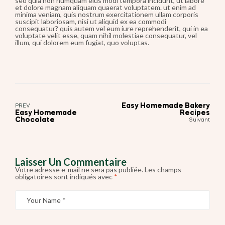
sed quia non numquam eius modi tempora incidunt, ut labore
et dolore magnam aliquam quaerat voluptatem. ut enim ad
minima veniam, quis nostrum exercitationem ullam corporis
suscipit laboriosam, nisi ut aliquid ex ea commodi
consequatur? quis autem vel eum iure reprehenderit, qui in ea
voluptate velit esse, quam nihil molestiae consequatur, vel
illum, qui dolorem eum fugiat, quo voluptas.
Easy Homemade Bakery
PREV
Easy Homemade
Recipes
Chocolate
Suivant
Laisser Un Commentaire
Votre adresse e-mail ne sera pas publiée.
Les champs
obligatoires sont indiqués avec
*