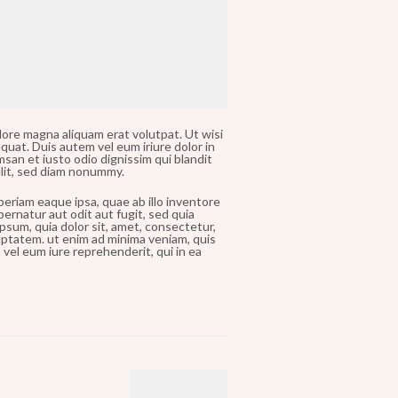
ore magna aliquam erat volutpat. Ut wisi
quat. Duis autem vel eum iriure dolor in
umsan et iusto odio dignissim qui blandit
elit, sed diam nonummy.
eriam eaque ipsa, quae ab illo inventore
pernatur aut odit aut fugit, sed quia
sum, quia dolor sit, amet, consectetur,
uptatem. ut enim ad minima veniam, quis
vel eum iure reprehenderit, qui in ea