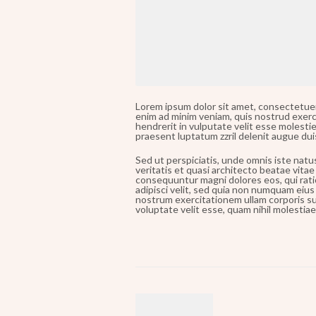
Lorem ipsum dolor sit amet, consectetuer
enim ad minim veniam, quis nostrud exerci
hendrerit in vulputate velit esse molestie
praesent luptatum zzril delenit augue du
Sed ut perspiciatis, unde omnis iste nat
veritatis et quasi architecto beatae vitae
consequuntur magni dolores eos, qui rati
adipisci velit, sed quia non numquam eiu
nostrum exercitationem ullam corporis sus
voluptate velit esse, quam nihil molestiae