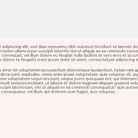
 adipiscing elit, sed diam nonummy nibh euismod tincidunt ut laoreet dol
 tation ullamcorper suscipit lobortis nisl ut aliquip ex ea commodo conse
 consequat, vel illum dolore eu feugiat nulla facilisis at vero eros et acc
is dolore te feugaitLorem ipsum dolor sit amet, consectetuer adipiscing 
us error sit voluptatem accusantium doloremque laudantium, totam rem ap
 dicta sunt, explicabo. nemo enim ipsam voluptatem, quia voluptas sit, as
one voluptatem sequi nesciunt, neque porro quisquam est, qui dolorem ip
s modi tempora incidunt, ut labore et dolore magnam aliquam quaerat vol
cipit laboriosam, nisi ut aliquid ex ea commodi consequatur? quis autem 
 consequatur, vel illum, qui dolorem eum fugiat, quo voluptas.