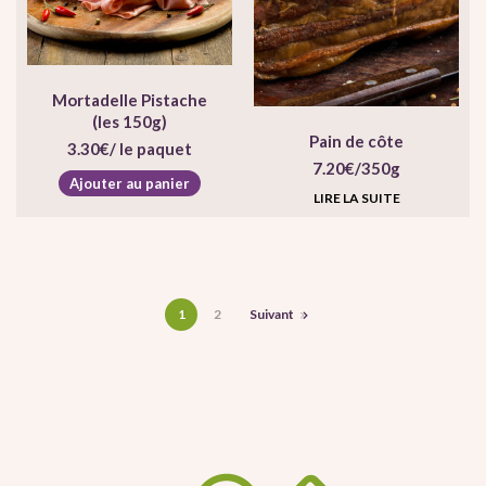
Mortadelle Pistache
(les 150g)
Pain de côte
3.30
€
/ le paquet
7.20
€
/350g
Ajouter au panier
LIRE LA SUITE
1
2
Suivant