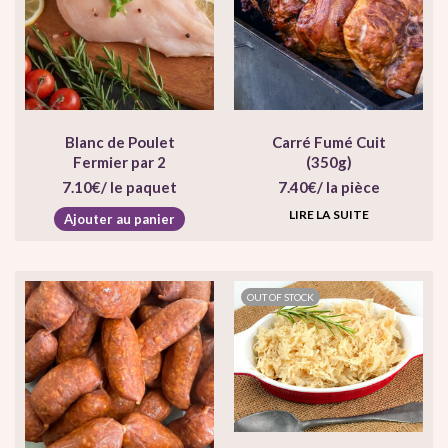
Blanc de Poulet
Carré Fumé Cuit
Fermier par 2
(350g)
7.10
€
/ le paquet
7.40
€
/ la pièce
LIRE LA SUITE
Ajouter au panier
OUT OF STOCK