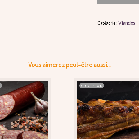
Viandes
Catégorie :
Vous aimerez peut-être aussi…
K
OUT OF STOCK