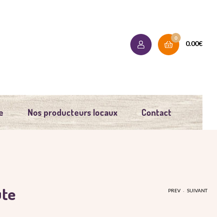
0
0.00
€
e
Nos producteurs locaux
Contact
te
.
PREV
SUIVANT