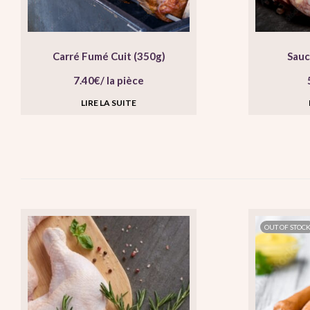
Carré Fumé Cuit (350g)
Sauci
7.40
€
/ la pièce
LIRE LA SUITE
OUT OF STOC