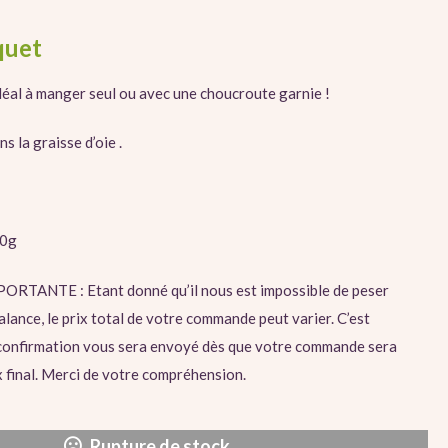
5.90
6.90
€
€
quet
déal à manger seul ou avec une choucroute garnie !
s la graisse d’oie .
00g
ANTE : Etant donné qu’il nous est impossible de peser
alance, le prix total de votre commande peut varier. C’est
confirmation vous sera envoyé dès que votre commande sera
x final. Merci de votre compréhension.
Rupture de stock