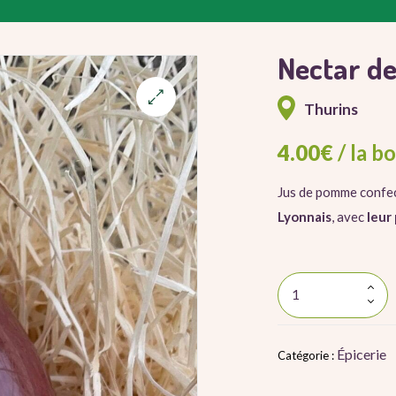
Nectar de
Thurins
4.00
€
/ la b
Jus de pomme confec
Lyonnais
, avec
leur
Épicerie
Catégorie :