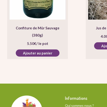
Confiture de Mûr Sauvage
Jus de
(380g)
4.0
5.50
€
/ le pot
Ajo
Ajouter au panier
Informations
Qui sommes nous ?