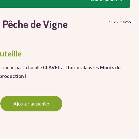
 Pêche de Vigne
.
PREV
SUIVANT
4.00
€
outeille
Confiture D'Abricot (380g)
tionné par la famille
CLAVEL
à
Thurins
dans les
Monts du
 production
!
Ajouter au panier