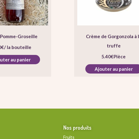
 Pomme-Groseille
Crème de Gorgonzola à 
truffe
0
€
/ la bouteille
5.40
€
Pièce
uter au panier
Ajouter au panier
Nos produits
Fruits