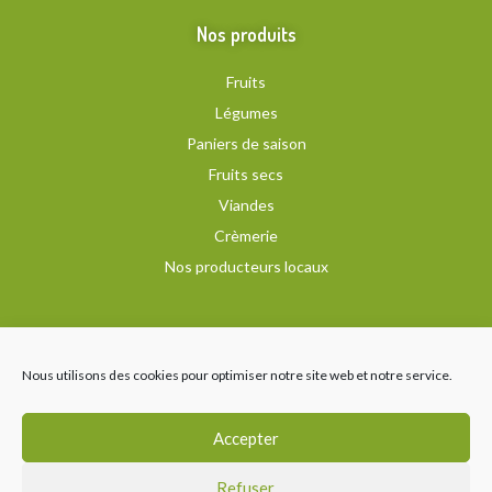
Nos produits
Fruits
Légumes
Paniers de saison
Fruits secs
Viandes
Crèmerie
Nos producteurs locaux
Recevez notre newsletter
Nous utilisons des cookies pour optimiser notre site web et notre service.
Nous suivre
Accepter
Refuser