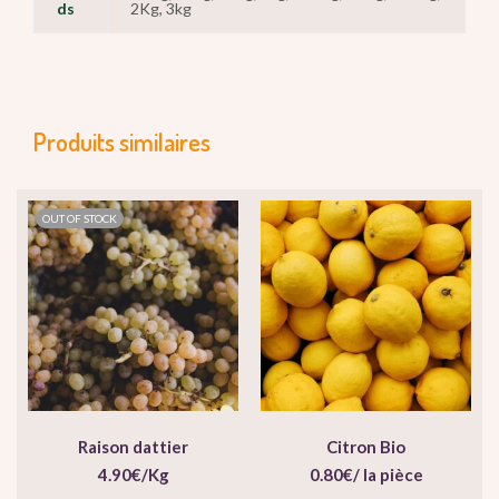
ds
2Kg, 3kg
Produits similaires
OUT OF STOCK
Raison dattier
Citron Bio
4.90
€
/Kg
0.80
€
/ la pièce