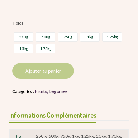
Poids
250 g
500g
750g
1kg
1.25kg
1.5kg
1.75kg
Ajouter au panier
Fruits
,
Légumes
Catégories :
Informations Complémentaires
Poi
250 g, 500g, 750g, 1kg, 1.25kg, 1.5kg, 1.75kg,